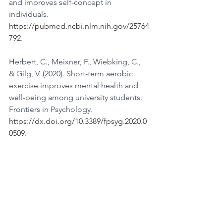
and improves self-concept in 
individuals. 
https://pubmed.ncbi.nlm.nih.gov/25764
792
.
Herbert, C., Meixner, F., Wiebking, C., 
& Gilg, V. (2020). Short-term aerobic 
exercise improves mental health and 
well-being among university students. 
Frontiers in Psychology. 
https://dx.doi.org/10.3389/fpsyg.2020.0
0509
.
Wang, C., Tian, Z., & Luo, Q. (2023). 
Exercise significantly improved anxiety 
and depression during the COVID-19 
pandemic: A systematic review and 
meta-analysis. Frontiers in Public 
Health. 