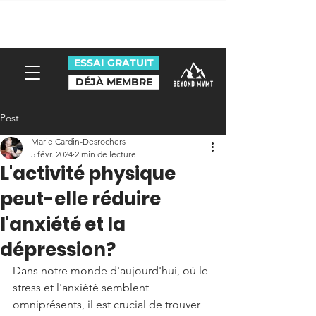
Promotion pour les nouveaux
membres: 10 cours à 150$ + tx
ESSAI GRATUIT
DÉJÀ MEMBRE
Post
Marie Cardin-Desrochers
5 févr. 2024
2 min de lecture
L'activité physique
peut-elle réduire
l'anxiété et la
dépression?
Dans notre monde d'aujourd'hui, où le 
stress et l'anxiété semblent 
omniprésents, il est crucial de trouver 